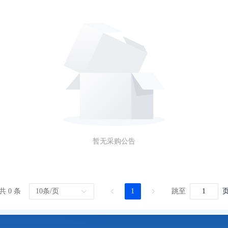
暂无采购公告
10条/页
1
共 0 条