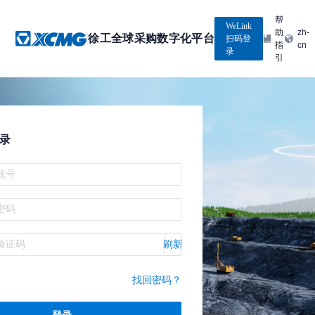
帮
WeLink
助
zh-
徐工全球采购数字化平台
扫码登
指
cn
录
引
登录
刷新
找回密码？